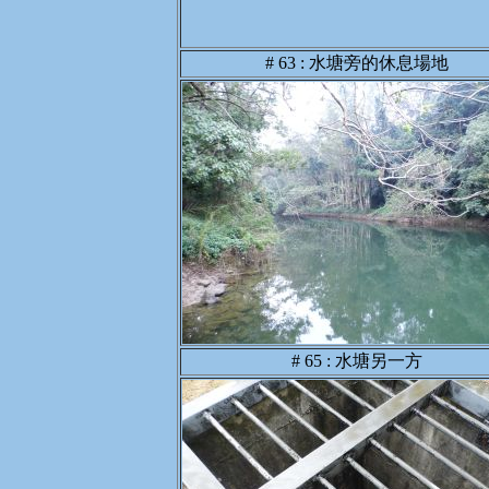
# 63 : 水塘旁的休息場地
# 65 : 水塘另一方