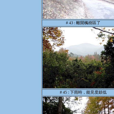
# 43 : 離開楓樹區了
# 45 : 下雨時，能見度頗低