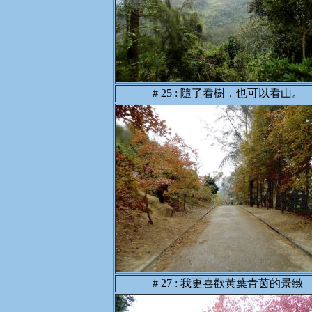
# 25 : 隨了看樹，也可以看山。
# 27 : 我更喜歡黃葉青茵的景緻