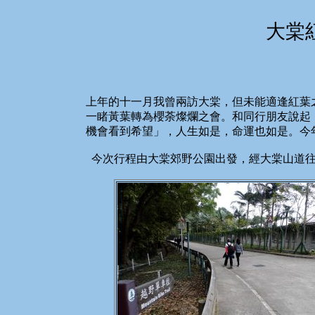
大棠
上年的十一月我曾兩訪大棠，但未能適逢紅葉
一睹黃葉轉為櫻荼燦爛之會。和同行朋友說起
機會看到希望」，人生如是，命運也如是。今
今次行程由大棠郊野公園出發，經大棠山道