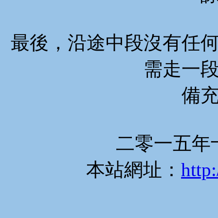
最後，沿途中段沒有任
需走一
備
二零一五年十
本站網址：
http