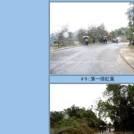
# 9 : 第一排紅葉